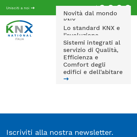
Unisciti a noi
Login
Novità dal mondo
KNX
Lo standard KNX e
l’evoluzione
normativa
Sistemi integrati al
nell’automazione
servizio di Qualità,
degli edifici
Efficienza e
Comfort degli
edifici e dell’abitare
Iscriviti alla nostra newsletter.