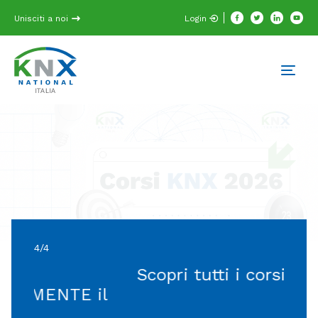
Unisciti a noi
Login
4/4
Scopri tutti i corsi KNX
l