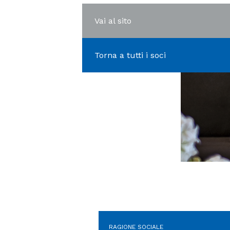
Vai al sito
Torna a tutti i soci
RAGIONE SOCIALE