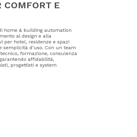
R COMFORT E
 di home & building automation
mento al design e alla
vi per hotel, residenze e spazi
 e semplicità d’uso. Con un team
o tecnico, formazione, consulenza
arantendo affidabilità,
sti, progettisti e system