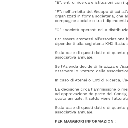
“E”: enti di ricerca e istituzioni con 
“F”: nell’ambito del Gruppo di cui all’a
organizzati in forma societaria, che a
compagine sociale o tra i dipendenti 
“G” : società operanti nella distribuz
Per essere ammessi all’Associazione in
dipendenti alla segreteria KNX Italia:
Sulla base di questi dati e di quanto
associativa annuale.
Se l’Azienda decide di finalizzare l’
osservare lo Statuto della Associazio
In caso di Atenei o Enti di Ricerca, l’
La decisione circa l’ammissione o meno
ad approvazione da parte del Consigli
quota annuale. Il saldo viene fattura
Sulla base di questi dati e di quanto
associativa annuale.
PER MAGGIORI INFORMAZIONI: