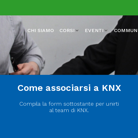
CHI SIAMO
CORSI
EVENTI
COMMUN
Come associarsi a KNX
Compila la form sottostante per unirti
al team di KNX.