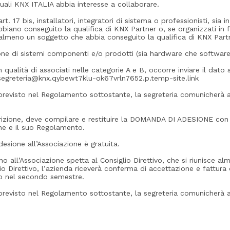
i quali KNX ITALIA abbia interesse a collaborare.
rt. 17 bis, installatori, integratori di sistema o professionisti, sia i
bbiano conseguito la qualifica di KNX Partner o, se organizzati in 
almeno un soggetto che abbia conseguito la qualifica di KNX Part
ione di sistemi componenti e/o prodotti (sia hardware che software) 
 qualità di associati nelle categorie A e B, occorre inviare il dato 
segreteria@knx.qybewt7klu-ok67vrln7652.p.temp-site.link
 previsto nel Regolamento sottostante, la segreteria comunicherà a
iscrizione, deve compilare e restituire la DOMANDA DI ADESIONE con
ne e il suo Regolamento.
adesione all’Associazione è gratuita.
 all’Associazione spetta al Consiglio Direttivo, che si riunisce al
o Direttivo, l’azienda riceverà conferma di accettazione e fattura 
to nel secondo semestre.
 previsto nel Regolamento sottostante, la segreteria comunicherà a