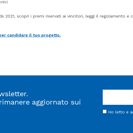
cnici
 2021, scopri i premi riservati ai vincitori, leggi il regolamento e
per candidare il tuo progetto.
wsletter.
 rimanere aggiornato sui
Ho letto e 