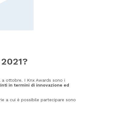
s 2021?
rà a ottobre. I Knx Awards sono i
tinti in termini di innovazione ed
orie a cui è possibile partecipare sono