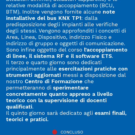
relative modalità di accoppiamento (BCU,
BTM). Inoltre vengono fornite alcune
note
installative del bus KNX TP1
: dalla
predisposizione degli impianti alle verifiche
degli stessi. Vengono approfonditi i concetti di
Area, Linea, Dispositivo, indirizzo Fisico e
indirizzo di gruppo e oggetti di comunicazione.
Sono infine oggetto del corso
l’accoppiamento
di linee, il sistema RF e il software ETS
.
Il terzo e quarto giorno sono dedicati
principalmente alle
esercitazioni pratiche con
strumenti aggiornati
messi a disposizione dal
nostro
Centro di Formazione
che
permetteranno di
sperimentare
concretamente quanto appreso a livello
teorico con la supervisione di docenti
qualificati
.
Il quinto giorno sarà dedicato agli
esami finali,
teorici e pratici.
CONCLUSO