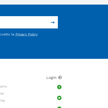
accetto la
Privacy Policy
Login
Siamo
nar
Day