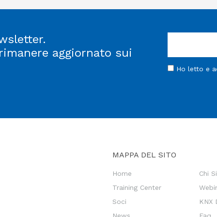
wsletter.
 rimanere aggiornato sui
Ho letto e 
MAPPA DEL SITO
Home
Chi 
Training Center
Webi
Soci
KNX 
News
Faq