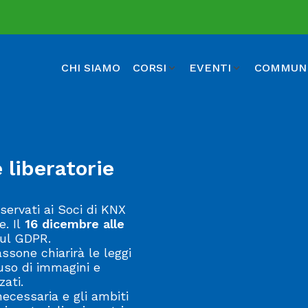
CHI SIAMO
CORSI
EVENTI
COMMUN
 liberatorie
iservati ai Soci di KNX
. Il
16 dicembre alle
sul GDPR.
assone chiarirà le leggi
’uso di immagini e
zati.
necessaria e gli ambiti