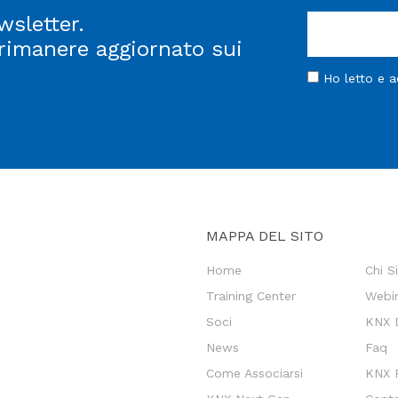
wsletter.
 rimanere aggiornato sui
Ho letto e 
MAPPA DEL SITO
Home
Chi 
Training Center
Webi
Soci
KNX 
News
Faq
Come Associarsi
KNX P