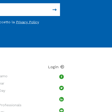
accetto la
Privacy Policy
Login
Siamo
nar
Day
rofessionals