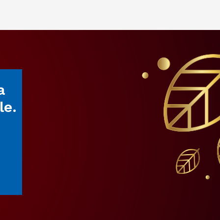
a
le.