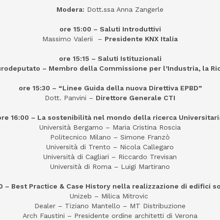
Modera:
Dott.ssa Anna Zangerle
ore 15:00 – Saluti Introduttivi
Massimo Valerii –
Presidente KNX Italia
ore 15:15 – Saluti Istituzionali
rodeputato – Membro della Commissione per l’Industria, la Ric
ore 15:30 – “Linee Guida della nuova Direttiva EPBD”
Dott. Panvini –
Direttore Generale CTI
ore 16:00 – La sostenibilità nel mondo della ricerca Universitari
Università Bergamo – Maria Cristina Roscia
Politecnico Milano – Simone Franzò
Università di Trento – Nicola Callegaro
Università di Cagliari – Riccardo Trevisan
Università di Roma – Luigi Martirano
0 – Best Practice & Case History nella realizzazione di edifici so
Unizeb – Milica Mitrovic
Dealer – Tiziano Mantello – MT Distribuzione
Arch Faustini – Presidente ordine architetti di Verona