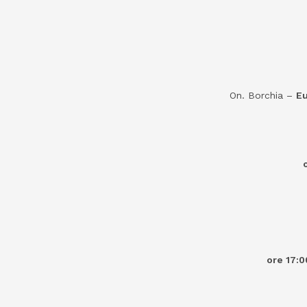
On. Borchia –
Eu
ore 17:0