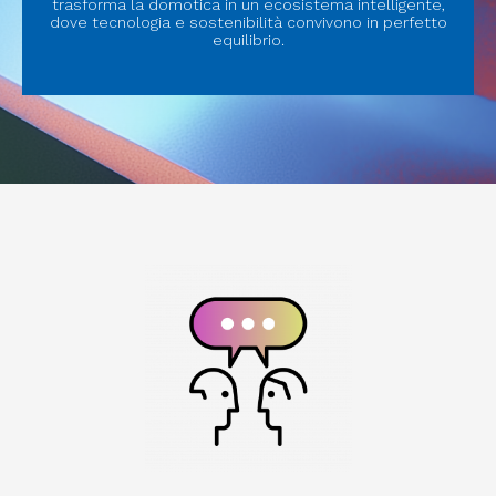
trasforma la domotica in un ecosistema intelligente,
dove tecnologia e sostenibilità convivono in perfetto
equilibrio.