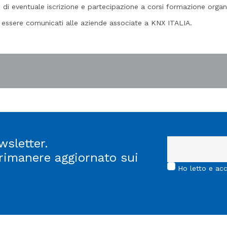
 di eventuale iscrizione e partecipazione a corsi formazione organ
ì essere comunicati alle aziende associate a KNX ITALIA.
wsletter.
 rimanere aggiornato sui
Ho letto e ac